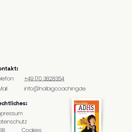
ontakt:
lefon:
+49 170 3828354
ail:
info@halbigcoaching.de
echtliches:
mpressum
atenschutz
GB
Cookies