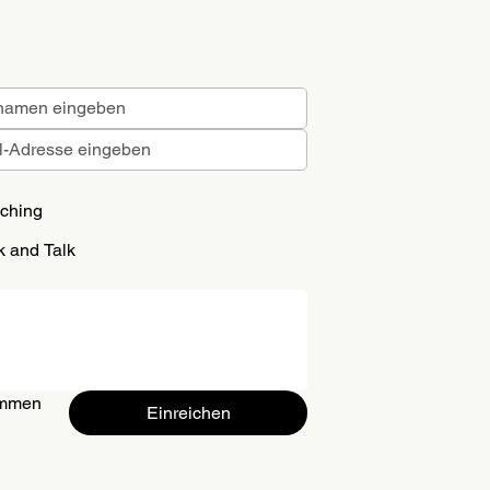
ching
k and Talk
mmen 
Einreichen