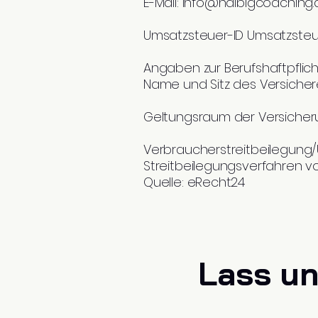
E-Mail:
info@halbigcoaching.
Umsatzsteuer-ID Umsatzsteu
Angaben zur Berufshaftpflic
Name und Sitz des Versicher
Geltungsraum der Versicher
Verbraucherstreitbeilegung/Un
Streitbeilegungsverfahren vo
Quelle: eRecht24
Lass un