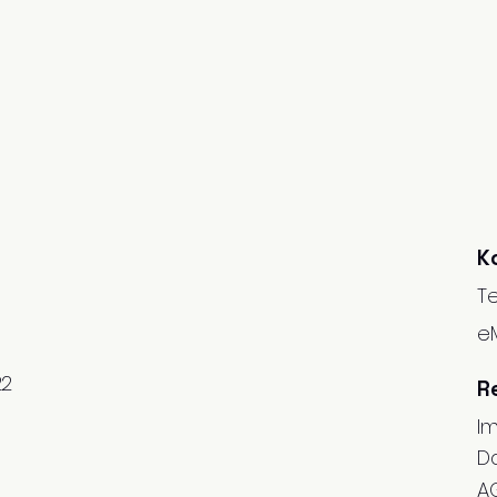
K
Te
eM
22
R
t
I
D
A