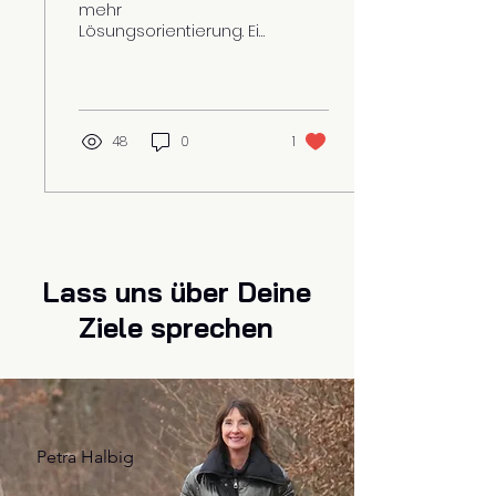
mehr
Lösungsorientierung. Ein
kurzer Überblick warum
Speed Coaching so
genial ist.
48
0
1
Lass uns über Deine
Ziele sprechen
Petra Halbig