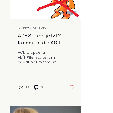
17. März 2026
∙
1
Min.
ADHS...und jetzt?
Kommt in die AGIL
Gruppe und findet
AGIL Gruppe für
Lösungen
AD(H)Sler startet am
04.Mai in Nürnberg. Sei
dabei und arbeite in
einer professionell
geführten Gruppe an
Deiner Lösung
113
0